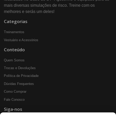
mais diversas simulações de risco. Treine com os
melhores e serás um deles!
Categorias
Treinamentos
Vestuário e Acessórios
Conteúdo
Quem Somos
Trocas e Devoluções
Política de Privacidade
Dúvidas Frequentes
Como Comprar
Fale Conosco
Siga-nos