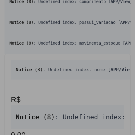
Notice
 (8)
: Undefined index: comprimento [
APP/View/P
Notice
 (8)
: Undefined index: possui_variacao [
APP/Vi
Notice
 (8)
: Undefined index: movimenta_estoque [
APP/
Notice
 (8)
: Undefined index: nome [
APP/View/
R$
Notice
 (8)
: Undefined index: v
0,00