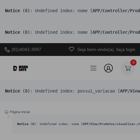
Notice
 (8)
: Undefined index: nome [
APP/Controller/Prod
Notice
 (8)
: Undefined index: nome [
APP/Controller/Prod
(81)4042-3097
Seja bem-vindo(a), faça login
0
Notice
 (8)
: Undefined index: possui_variacao [
APP/View
Página Inicial
Notice
 (8)
: Undefined index: nome [
APP/View/Produtos/visualizar.c