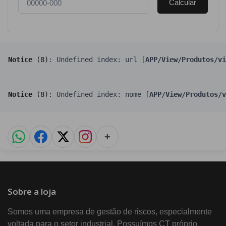
Calcular
Notice
 (8)
: Undefined index: url [
APP/View/Produtos/vi
Notice
 (8)
: Undefined index: nome [
APP/View/Produtos/v
+
Sobre a loja
Somos uma empresa de gestão de riscos, especialmente
voltada para o setor industrial. Possuímos CT próprio